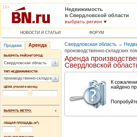
Недвижимость
в Свердловской области
выбрать регион
НОВОСТИ И СТАТЬИ
ФОРУМ
Свердловская область
→
Недви
Аренда
Продажа
производственно-складских по
ВЫБРАТЬ РАЙОН/ГОРОД:
Аренда производстве
Свердловская область
Свердловской област
ТИП НЕДВИЖИМОСТИ:
производственно-складские помещения
К сожалени
найдено пр
ЦЕНА
:
(РУБЛЕЙ В МЕСЯЦ)
-
Попробуйте
ВЫБРАТЬ МЕТРО:
2
ОБЩАЯ ПЛОЩАДЬ
(М
):
-