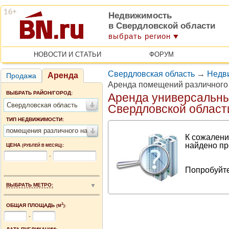
Недвижимость
в Свердловской области
выбрать регион
НОВОСТИ И СТАТЬИ
ФОРУМ
Свердловская область
→
Недв
Аренда
Продажа
Аренда помещений различного
ВЫБРАТЬ РАЙОН/ГОРОД:
Аренда универсальн
Свердловская область
Свердловской област
ТИП НЕДВИЖИМОСТИ:
помещения различного назначения
К сожалени
найдено пр
ЦЕНА
:
(РУБЛЕЙ В МЕСЯЦ)
-
Попробуйте
ВЫБРАТЬ МЕТРО:
2
ОБЩАЯ ПЛОЩАДЬ
(М
):
-