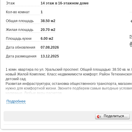
Этаж
14 этаж в 16-этажном доме
Кол-во комнат
1
Общая площадь
38.50 м2
Жилая площадь
20.70 м2
Площадь кухни
6.00 м2
Дата обновления
07.08.2026
Дата размещения
13.12.2025
1 комн. квартира по ул. Уральский проспект. Общей площадью: 38.50 кв. м.
новый Жилой Комплекс. Класс недвижимости комфорт. Район Тетюхинского
детский сад.
Развитая инфраструктура; остановка общественного транспорта, магазин
нужно для комфортной жизни. Звоните подберем самые выгодные условия.
наличные. Любые виды расчетов.
Подробнее
Жилфонд: Ваша уверенность в сделке с 1997 года!
Покупаете не просто недвижимость, а безопасность и спокойствие. Феде
Поделиться…
Безупречное проведение сделок - защита ваших интересов и средств.
Экспертная проверка объекта - никаких скрытых проблем!
Оформление ипотеки от 3,5% - помогаем получить лучшие условия.
Опыт межрегиональных сделок - купим/продадим объект в любом уголке с