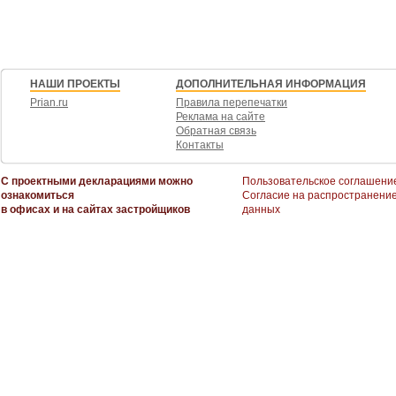
Новостройка без комиссии агентству - прямая экономия!
Доверьтесь профессионалам с 28 - летним опытом. Жилфонд - это надежн
JV001066103261
НАШИ ПРОЕКТЫ
ДОПОЛНИТЕЛЬНАЯ ИНФОРМАЦИЯ
Prian.ru
Правила перепечатки
Реклама на сайте
Обратная связь
Контакты
С проектными декларациями можно
Пользовательское соглашени
ознакомиться
Согласие на распространени
в офисах и на сайтах застройщиков
данных