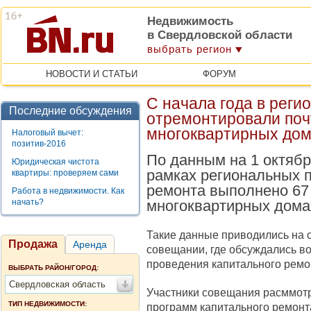
Недвижимость
в Свердловской области
выбрать регион
НОВОСТИ И СТАТЬИ
ФОРУМ
С начала года в реги
Последние обсуждения
отремонтировали поч
многоквартирных до
Налоговый вычет:
позитив-2016
По данным на 1 октябр
Юридическая чистота
рамках региональных 
квартиры: проверяем сами
ремонта выполнено 67 
Работа в недвижимости. Как
начать?
многоквартирных дома
Такие данные приводились на 
Продажа
Аренда
совещании, где обсуждались в
проведения капитального ремо
ВЫБРАТЬ РАЙОН/ГОРОД:
Свердловская область
Участники совещания расммот
ТИП НЕДВИЖИМОСТИ:
программ капитального ремонт