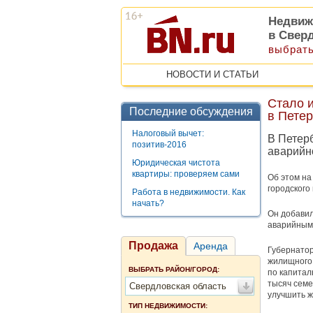
Недвиж
в Свер
выбрать
НОВОСТИ И СТАТЬИ
Стало и
Последние обсуждения
в Петер
Налоговый вычет:
В Петер
позитив-2016
аварийно
Юридическая чистота
квартиры: проверяем сами
Об этом на
городского
Работа в недвижимости. Как
начать?
Он добавил
аварийными
Продажа
Аренда
Губернатор
жилищного 
ВЫБРАТЬ РАЙОН/ГОРОД:
по капитал
тысяч семе
Свердловская область
улучшить ж
ТИП НЕДВИЖИМОСТИ: