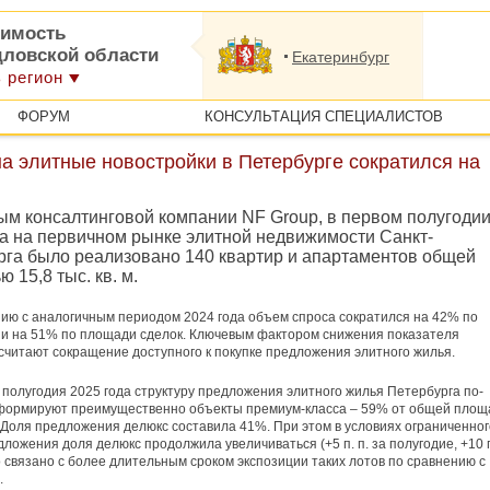
имость
дловской области
Екатеринбург
 регион
ФОРУМ
КОНСУЛЬТАЦИЯ СПЕЦИАЛИСТОВ
а элитные новостройки в Петербурге сократился на
ым консалтинговой компании NF Group, в первом полугоди
да на первичном рынке элитной недвижимости Санкт-
рга было реализовано 140 квартир и апартаментов общей
 15,8 тыс. кв. м.
ию с аналогичным периодом 2024 года объем спроса сократился на 42% по
 и на 51% по площади сделок. Ключевым фактором снижения показателя
считают сокращение доступного к покупке предложения элитного жилья.
I полугодия 2025 года структуру предложения элитного жилья Петербурга по-
формируют преимущественно объекты премиум-класса – 59% от общей площ
 Доля предложения делюкс составила 41%. При этом в условиях ограниченног
дложения доля делюкс продолжила увеличиваться (+5 п. п. за полугодие, +10 п
то связано с более длительным сроком экспозиции таких лотов по сравнению с
.