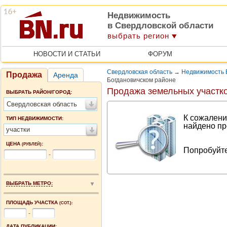
Недвижимость
в Свердловской области
выбрать регион
НОВОСТИ И СТАТЬИ
ФОРУМ
Свердловская область
→
Недвижимость 
Продажа
Аренда
Богдановичском районе
Продажа земельных участк
ВЫБРАТЬ РАЙОН/ГОРОД:
Свердловская область
К сожалени
ТИП НЕДВИЖИМОСТИ:
найдено пр
участки
ЦЕНА
:
(РУБЛЕЙ)
Попробуйте
-
ВЫБРАТЬ МЕТРО:
ПЛОЩАДЬ УЧАСТКА
(СОТ.):
-
ДАТА ПУБЛИКАЦИИ: