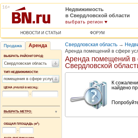
Недвижимость
в Свердловской области
выбрать регион
НОВОСТИ И СТАТЬИ
ФОРУМ
Свердловская область
→
Недви
Аренда
Продажа
Аренда помещений в сфере усл
ВЫБРАТЬ РАЙОН/ГОРОД:
Аренда помещений в 
Свердловская область
Свердловской област
ТИП НЕДВИЖИМОСТИ:
помещения в сфере услуг
К сожалени
найдено пр
ЦЕНА
:
(РУБЛЕЙ В МЕСЯЦ)
-
Попробуйте
ВЫБРАТЬ МЕТРО:
2
ОБЩАЯ ПЛОЩАДЬ
(М
):
-