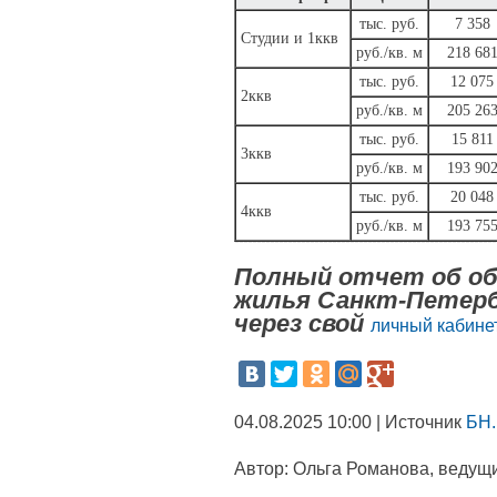
тыс. руб.
7 358
Студии и 1ккв
руб./кв. м
218 68
тыс. руб.
12 075
2ккв
руб./кв. м
205 26
тыс. руб.
15 811
3ккв
руб./кв. м
193 90
тыс. руб.
20 048
4ккв
руб./кв. м
193 75
Полный отчет об об
жилья Санкт-Петерб
через свой
личный кабинет
04.08.2025 10:00 | Источник
БН.
Автор:
Ольга Романова, ведущи