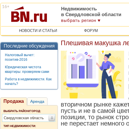
Недвижимость
в Свердловской области
выбрать регион
НОВОСТИ И СТАТЬИ
ФОРУМ
Плешивая макушка л
Последние обсуждения
Налоговый вычет:
позитив-2016
Юридическая чистота
квартиры: проверяем сами
Работа в недвижимости. Как
начать?
Продажа
Аренда
вторичном рынке каже
пусть и не в самой цв
ВЫБРАТЬ РАЙОН/ГОРОД:
позиции, то рынок стр
Свердловская область
не перестает немного 
ТИП НЕДВИЖИМОСТИ: