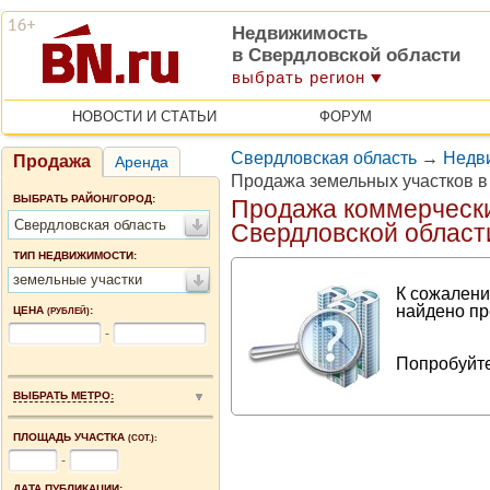
Недвижимость
в Свердловской области
выбрать регион
НОВОСТИ И СТАТЬИ
ФОРУМ
Свердловская область
→
Недв
Продажа
Аренда
Продажа земельных участков в
ВЫБРАТЬ РАЙОН/ГОРОД:
Продажа коммерчески
Свердловская область
Свердловской област
ТИП НЕДВИЖИМОСТИ:
земельные участки
К сожалени
найдено пр
ЦЕНА
:
(РУБЛЕЙ)
-
Попробуйте
ВЫБРАТЬ МЕТРО:
ПЛОЩАДЬ УЧАСТКА
(СОТ.):
-
ДАТА ПУБЛИКАЦИИ: