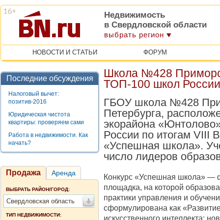
Недвижимость
в Свердловской области
выбрать регион
НОВОСТИ И СТАТЬИ
ФОРУМ
Школа №428 Приморс
Последние обсуждения
ТОП-100 школ Росси
Налоговый вычет:
ГБОУ школа №428 Прим
позитив-2016
Петербурга, расположе
Юридическая чистота
экорайона «Юнтолово»
квартиры: проверяем сами
России по итогам VIII 
Работа в недвижимости. Как
начать?
«Успешная школа». Уч
число лидеров образо
Продажа
Аренда
Конкурс «Успешная школа» — 
площадка, на которой образов
ВЫБРАТЬ РАЙОН/ГОРОД:
практики управления и обучени
Свердловская область
сформулирована как «Развитие
ТИП НЕДВИЖИМОСТИ:
искусственного интеллекта: н