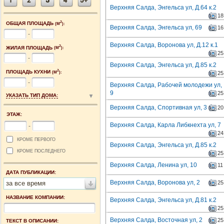
Верхняя Салда, Энгельса ул, Д.64 к.2
18
2
ОБЩАЯ ПЛОЩАДЬ
(М
):
Верхняя Салда, Энгельса ул, 69
16
-
Верхняя Салда, Воронова ул, Д.12 к.1
2
ЖИЛАЯ ПЛОЩАДЬ
(М
):
25
-
Верхняя Салда, Энгельса ул, Д.85 к.2
2
ПЛОЩАДЬ КУХНИ
(М
):
25
-
Верхняя Салда, Рабочей молодежи ул,
9
25
УКАЗАТЬ ТИП ДОМА:
Верхняя Салда, Спортивная ул, 3
20
ЭТАЖ:
Верхняя Салда, Карла Либкнехта ул, 7
-
24
КРОМЕ ПЕРВОГО
Верхняя Салда, Энгельса ул, Д.85 к.2
КРОМЕ ПОСЛЕДНЕГО
25
Верхняя Салда, Ленина ул, 10
11
ДАТА ПУБЛИКАЦИИ:
Верхняя Салда, Воронова ул, 2
за все время
25
НАЗВАНИЕ КОМПАНИИ:
Верхняя Салда, Энгельса ул, Д.81 к.2
25
Верхняя Салда, Восточная ул, 2
25
ТЕКСТ В ОПИСАНИИ: