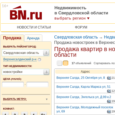
Недвижимость
в Свердловской области
выбрать регион
НОВОСТИ И СТАТЬИ
ФОРУМ
Свердловская область
→
Недв
Продажа
Аренда
Продажа новостроек в Верхне
ВЫБРАТЬ РАЙОН/ГОРОД:
Продажа квартир в н
Свердловская область
области
Верхнесалдинский р-н
17
объявлений
Сортировать по
ТИП НЕДВИЖИМОСТИ:
новостройки
Адрес
Верхняя Салда, 25 Октября ул, 8
21
ЦЕНА
:
(РУБЛЕЙ)
-
Верхняя Салда, Карла Маркса ул, 51
12
Верхняя Салда, Энгельса ул, Д.99 к.2
ВЫБРАТЬ МЕТРО:
19
Верхняя Салда, Молодежный поселок
КОМНАТ:
ул, 69
19