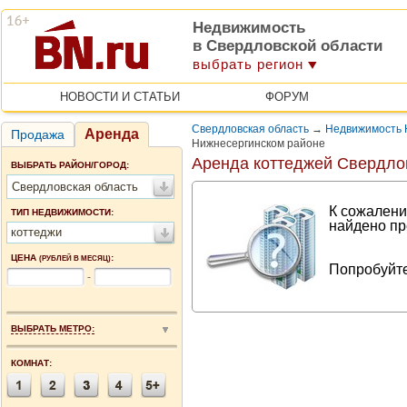
Недвижимость
в Свердловской области
выбрать регион
НОВОСТИ И СТАТЬИ
ФОРУМ
Свердловская область
→
Недвижимость 
Аренда
Продажа
Нижнесергинском районе
Аренда коттеджей Свердло
ВЫБРАТЬ РАЙОН/ГОРОД:
Свердловская область
К сожалени
ТИП НЕДВИЖИМОСТИ:
найдено пр
коттеджи
ЦЕНА
:
(РУБЛЕЙ В МЕСЯЦ)
Попробуйте
-
ВЫБРАТЬ МЕТРО:
КОМНАТ: