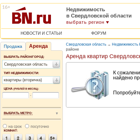
Недвижимость
в Свердловской области
выбрать регион
НОВОСТИ И СТАТЬИ
ФОРУМ
Свердловская область
→
Недвижимость 
Аренда
Продажа
районе
Аренда квартир Свердловс
ВЫБРАТЬ РАЙОН/ГОРОД:
Свердловская область
К сожалени
ТИП НЕДВИЖИМОСТИ:
найдено пр
квартиры (вторичка)
ЦЕНА
:
(РУБЛЕЙ В МЕСЯЦ)
Попробуйте
-
ВЫБРАТЬ МЕТРО:
на срок
посуточно
КОМНАТ: