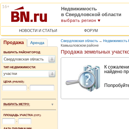
Недвижимость
в Свердловской области
выбрать регион
НОВОСТИ И СТАТЬИ
ФОРУМ
Свердловская область
→
Недвижимость 
Продажа
Аренда
Камышловском районе
Продажа земельных участк
ВЫБРАТЬ РАЙОН/ГОРОД:
Свердловская область
К сожалени
ТИП НЕДВИЖИМОСТИ:
найдено пр
участки
ЦЕНА
:
(РУБЛЕЙ)
Попробуйте
-
ВЫБРАТЬ МЕТРО:
ПЛОЩАДЬ УЧАСТКА
(СОТ.):
-
ДАТА ПУБЛИКАЦИИ: