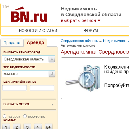
Недвижимость
в Свердловской области
выбрать регион
НОВОСТИ И СТАТЬИ
ФОРУМ
Свердловская область
→
Недвижимость 
Аренда
Продажа
Артемовском районе
Аренда комнат Свердловск
ВЫБРАТЬ РАЙОН/ГОРОД:
Свердловская область
К сожалени
ТИП НЕДВИЖИМОСТИ:
найдено пр
комнаты
ЦЕНА
:
(РУБЛЕЙ В МЕСЯЦ)
Попробуйте
-
ВЫБРАТЬ МЕТРО:
на срок
посуточно
КОМНАТ: