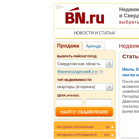
Недвиж
в Свер
выбрать
НОВОСТИ И СТАТЬИ
Недвиж
Продажа
Аренда
Стать
ВЫБРАТЬ РАЙОН/ГОРОД:
Свердловская область
Июль б
Верхнесалдинский р-н
легли н
ТИП НЕДВИЖИМОСТИ:
После ию
квартиры (вторичка)
вызванно
семейной
ЦЕНА
:
(РУБЛЕЙ)
Петербур
Девелопе
-
снизилас
рынка во
ПРОДАЖА ВТОРИЧНАЯ
14
ПРОДАЖА СТРОЯЩАЯСЯ
392