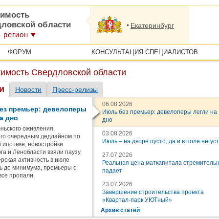
имость
дловской области
Екатеринбург
 регион
ФОРУМ
КОНСУЛЬТАЦИЯ СПЕЦИАЛИСТОВ
имость Свердловской области
и
Новости
Пресс-релизы
06.08.2026
ез премьер: девелоперы
Июль без премьер: девелоперы легли на
а дно
дно
ньского оживления,
03.08.2026
го очередным дедлайном по
Июль – на дворе пусто, да и в поле негус
 ипотеке, новостройки
га и Ленобласти взяли паузу.
27.07.2026
рская активность в июле
Реальная цена маткапитала стремитель
ь до минимума, премьеры с
падает
все пропали.
23.07.2026
Завершение строительства проекта
«Квартал-парк УЮТный»
Архив статей