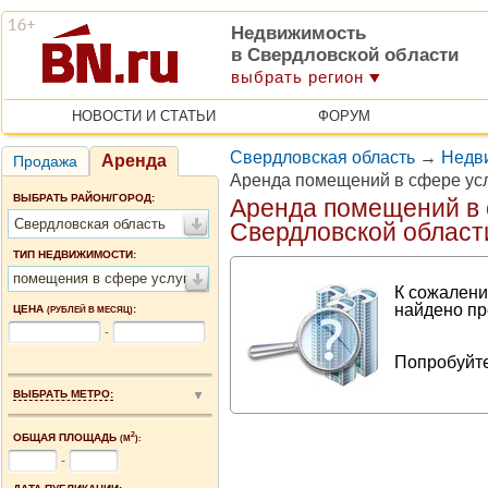
Недвижимость
в Свердловской области
выбрать регион
НОВОСТИ И СТАТЬИ
ФОРУМ
Свердловская область
→
Недв
Аренда
Продажа
Аренда помещений в сфере усл
ВЫБРАТЬ РАЙОН/ГОРОД:
Аренда помещений в 
Свердловская область
Свердловской област
ТИП НЕДВИЖИМОСТИ:
помещения в сфере услуг
К сожалени
найдено пр
ЦЕНА
:
(РУБЛЕЙ В МЕСЯЦ)
-
Попробуйте
ВЫБРАТЬ МЕТРО:
2
ОБЩАЯ ПЛОЩАДЬ
(М
):
-