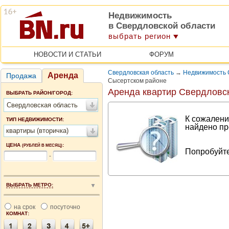
Недвижимость
в Свердловской области
выбрать регион
НОВОСТИ И СТАТЬИ
ФОРУМ
Свердловская область
→
Недвижимость 
Аренда
Продажа
Сысертском районе
Аренда квартир Свердловс
ВЫБРАТЬ РАЙОН/ГОРОД:
Свердловская область
К сожалени
ТИП НЕДВИЖИМОСТИ:
найдено пр
квартиры (вторичка)
ЦЕНА
:
(РУБЛЕЙ В МЕСЯЦ)
Попробуйте
-
ВЫБРАТЬ МЕТРО:
на срок
посуточно
КОМНАТ: