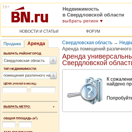
Недвижимость
в Свердловской области
выбрать регион
НОВОСТИ И СТАТЬИ
ФОРУМ
Свердловская область
→
Недв
Аренда
Продажа
Аренда помещений различного
ВЫБРАТЬ РАЙОН/ГОРОД:
Аренда универсальн
Свердловская область
Свердловской област
ТИП НЕДВИЖИМОСТИ:
помещения различного назначения
К сожалени
найдено пр
ЦЕНА
:
(РУБЛЕЙ В МЕСЯЦ)
-
Попробуйте
ВЫБРАТЬ МЕТРО:
2
ОБЩАЯ ПЛОЩАДЬ
(М
):
-