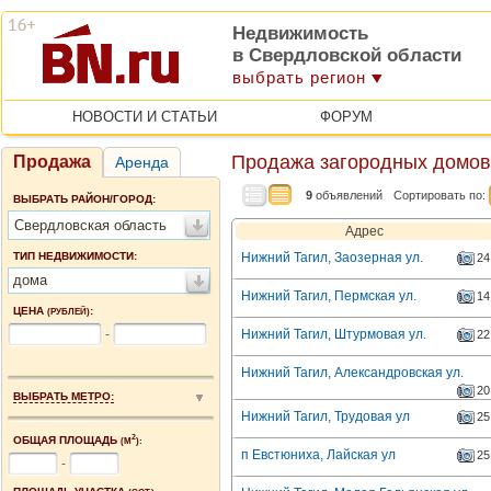
Недвижимость
в Свердловской области
выбрать регион
НОВОСТИ И СТАТЬИ
ФОРУМ
Продажа загородных домов
Продажа
Аренда
9
объявлений
Сортировать по:
ВЫБРАТЬ РАЙОН/ГОРОД:
Свердловская область
Адрес
ТИП НЕДВИЖИМОСТИ:
Нижний Тагил, Заозерная ул.
24
дома
Нижний Тагил, Пермская ул.
14
ЦЕНА
:
(РУБЛЕЙ)
-
Нижний Тагил, Штурмовая ул.
22
Нижний Тагил, Александровская ул.
20
ВЫБРАТЬ МЕТРО:
Нижний Тагил, Трудовая ул
25
2
ОБЩАЯ ПЛОЩАДЬ
(М
):
п Евстюниха, Лайская ул
25
-