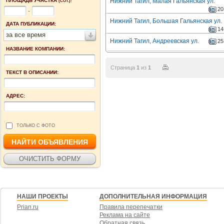
ПЛОЩАДЬ УЧАСТКА
Нижний Тагил, Малая Гальянская ул.
(СОТ.):
20
-
Нижний Тагил, Большая Гальянская ул.
ДАТА ПУБЛИКАЦИИ:
14
за все время
Нижний Тагил, Андреевская ул.
25
НАЗВАНИЕ КОМПАНИИ:
Страница
1
из
1
ТЕКСТ В ОПИСАНИИ:
АДРЕС:
ТОЛЬКО С ФОТО
НАШИ ПРОЕКТЫ
ДОПОЛНИТЕЛЬНАЯ ИНФОРМАЦИЯ
Prian.ru
Правила перепечатки
Реклама на сайте
Обратная связь