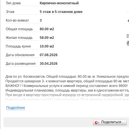
Тип дома
Кирпично-монолитный
Этаж
5 этаж в 5-этажном доме
Кол-во комнат
3
Общая площадь
80.00 м2
Жилая площадь
58.00 м2
Площадь кухни
10.00 м2
Дата обновления
07.08.2026
Дата размещения
30.04.2026
Дом по ул. Космонавтов. Общей площадью: 80.00 кв. м. Уникальное предлож
Продаётся шикарная 3- х комнатная квартира, общей площадью 80 кв. мет
ВАЖНО! ! ! Коммунальные услуги в зимний период составляют всего 9800!
Индивидуальная планировка, площадь квартиры, как в одноэтажном котте
При входе в квартиру просторный коридор со встроенной гардеробной, г
Комната для приема гостей ( зал) площадью 20 кв. метров, из которой мож
встроена гардеробная. что очень удобно с маленькими детьми.
Подробнее
Просторная кухня вмещает красивый кухонный классический гарнитур, отд
удобно разместить на противоположной стороне. Третья комната площадь
спальный гарнитур. В коридоре размещена кладовая, где можно хранит ко
Поделиться…
установлены пластиковые окна и в 2- х комнатах заменены радиаторы. Ба
светлая.