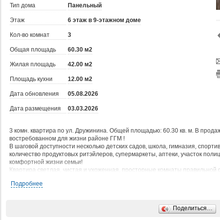
Тип дома
Панельный
Этаж
6 этаж в 9-этажном доме
Кол-во комнат
3
Общая площадь
60.30 м2
Жилая площадь
42.00 м2
Площадь кухни
12.00 м2
Дата обновления
05.08.2026
Дата размещения
03.03.2026
3 комн. квартира по ул. Дружинина. Общей площадью: 60.30 кв. м. В прода
востребованном для жизни районе ГГМ !
В шаговой доступности несколько детских садов, школа, гимназия, спорт
количество продуктовых ритэйлеров, супермаркеты, аптеки, участок поли
комфортной жизни семьи!
Квартира светлая, чистая и ухоженная, просторные комнаты правильной
стороны дома. Кухню оценит по достоинству любая хозяйка, в ней есть ме
Подробнее
вкусных обедов и ужинов, и встрече желанных гостей за большим столом!
По оснащению квартиры можно отметить , что окна заменены на ( экологи
балкон остеклен, частично установлены натяжные потолки, на полу линол
Поделиться…
Дом обслуживается добросовестной управляющей компанией, это значит, ч
облагороженная придомовая территория. Низкая коммунальная плата даж