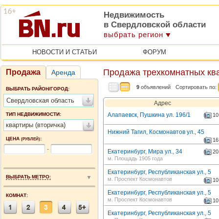
Недвижимость
в Свердловской области
выбрать регион
НОВОСТИ И СТАТЬИ
ФОРУМ
Продажа трехкомнатных кв
Продажа
Аренда
9
объявлений
Сортировать по:
ВЫБРАТЬ РАЙОН/ГОРОД:
Свердловская область
Адрес
ТИП НЕДВИЖИМОСТИ:
Алапаевск, Пушкинa ул. 196/1
10
квартиры (вторичка)
Нижний Тагил, Космонавтов ул., 45
ЦЕНА
:
(РУБЛЕЙ)
16
-
Екатеринбург, Мира ул., 34
20
м. Площадь 1905 года
Екатеринбург, Республиканская ул., 5
ВЫБРАТЬ МЕТРО:
м. Проспект Космонавтов
10
Екатеринбург, Республиканская ул., 5
КОМНАТ:
м. Проспект Космонавтов
10
Екатеринбург, Республиканская ул., 5