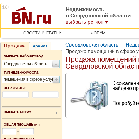
Недвижимость
в Свердловской области
выбрать регион
НОВОСТИ И СТАТЬИ
ФОРУМ
Свердловская область
→
Недв
Продажа
Аренда
Продажа помещений в сфере у
ВЫБРАТЬ РАЙОН/ГОРОД:
Продажа помещений в
Свердловская область
Свердловской област
ТИП НЕДВИЖИМОСТИ:
помещения в сфере услуг
К сожалени
найдено пр
ЦЕНА
:
(РУБЛЕЙ)
-
Попробуйте
ВЫБРАТЬ МЕТРО:
2
ОБЩАЯ ПЛОЩАДЬ
(М
):
-