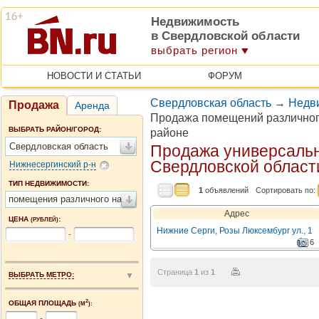
Недвижимость
в Свердловской области
выбрать регион
НОВОСТИ И СТАТЬИ
ФОРУМ
Свердловская область
→
Недв
Продажа
Аренда
Продажа помещений различног
ВЫБРАТЬ РАЙОН/ГОРОД:
районе
Свердловская область
Продажа универсаль
Свердловской област
Нижнесергинский р-н
ТИП НЕДВИЖИМОСТИ:
1
объявлений
Сортировать по:
помещения различного назначения
Адрес
ЦЕНА
:
(РУБЛЕЙ)
Нижние Серги, Розы Люксембург ул., 1
-
6
Страница
1
из
1
ВЫБРАТЬ МЕТРО:
2
ОБЩАЯ ПЛОЩАДЬ
(М
):
-