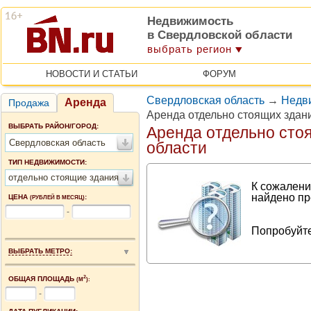
Недвижимость
в Свердловской области
выбрать регион
НОВОСТИ И СТАТЬИ
ФОРУМ
Свердловская область
→
Недв
Аренда
Продажа
Аренда отдельно стоящих здан
ВЫБРАТЬ РАЙОН/ГОРОД:
Аренда отдельно сто
Свердловская область
области
ТИП НЕДВИЖИМОСТИ:
отдельно стоящие здания
К сожалени
найдено пр
ЦЕНА
:
(РУБЛЕЙ В МЕСЯЦ)
-
Попробуйте
ВЫБРАТЬ МЕТРО:
2
ОБЩАЯ ПЛОЩАДЬ
(М
):
-