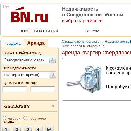
Недвижимость
в Свердловской области
выбрать регион
НОВОСТИ И СТАТЬИ
ФОРУМ
Свердловская область
→
Недвижимость 
Аренда
Продажа
Нижнесергинском районе
Аренда квартир Свердловс
ВЫБРАТЬ РАЙОН/ГОРОД:
Свердловская область
К сожалени
ТИП НЕДВИЖИМОСТИ:
найдено пр
квартиры (вторичка)
ЦЕНА
:
(РУБЛЕЙ В МЕСЯЦ)
Попробуйте
-
ВЫБРАТЬ МЕТРО:
на срок
посуточно
КОМНАТ: