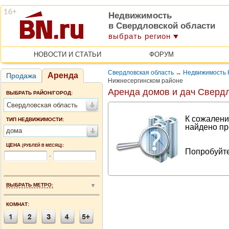
Недвижимость
в Свердловской области
выбрать регион
НОВОСТИ И СТАТЬИ
ФОРУМ
Свердловская область
→
Недвижимость 
Аренда
Продажа
Нижнесергинском районе
Аренда домов и дач Сверд
ВЫБРАТЬ РАЙОН/ГОРОД:
Свердловская область
К сожалени
ТИП НЕДВИЖИМОСТИ:
найдено пр
дома
ЦЕНА
:
(РУБЛЕЙ В МЕСЯЦ)
Попробуйте
-
ВЫБРАТЬ МЕТРО:
КОМНАТ: