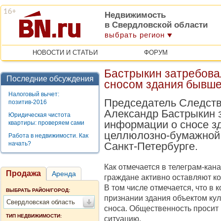
Недвижимость
в Свердловской области
выбрать регион
НОВОСТИ И СТАТЬИ
ФОРУМ
Бастрыкин затребовал
Последние обсуждения
сносом здания бывш
Налоговый вычет:
Председатель Следств
позитив-2016
Александр Бастрыкин 
Юридическая чистота
информации о сносе з
квартиры: проверяем сами
целлюлозно-бумажной
Работа в недвижимости. Как
начать?
Санкт-Петербурге.
Как отмечается в телеграм-кан
Продажа
Аренда
граждане активно оставляют ко
В том числе отмечается, что в 
ВЫБРАТЬ РАЙОН/ГОРОД:
признании здания объектом кул
Свердловская область
сноса. Общественность просит
ТИП НЕДВИЖИМОСТИ:
ситуацию.