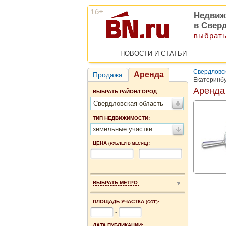
Недвиж
в Свер
выбрать
НОВОСТИ И СТАТЬИ
Свердловск
Аренда
Продажа
Екатеринб
Аренда
ВЫБРАТЬ РАЙОН/ГОРОД:
Свердловская область
ТИП НЕДВИЖИМОСТИ:
земельные участки
ЦЕНА
:
(РУБЛЕЙ В МЕСЯЦ)
-
ВЫБРАТЬ МЕТРО:
ПЛОЩАДЬ УЧАСТКА
(СОТ.):
-
ДАТА ПУБЛИКАЦИИ: