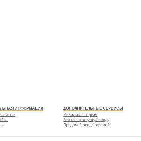
ЕЛЬНАЯ ИНФОРМАЦИЯ
ДОПОЛНИТЕЛЬНЫЕ СЕРВИСЫ
епечатки
Мобильная версия
айте
Заявки на покупку/аренду
язь
Продажа/аренда гаражей