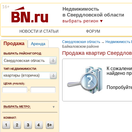
Недвижимость
в Свердловской области
выбрать регион
НОВОСТИ И СТАТЬИ
ФОРУМ
Свердловская область
→
Недвижимость 
Продажа
Аренда
Байкаловском районе
Продажа квартир Свердлов
ВЫБРАТЬ РАЙОН/ГОРОД:
Свердловская область
К сожалени
ТИП НЕДВИЖИМОСТИ:
найдено пр
квартиры (вторичка)
ЦЕНА
:
(РУБЛЕЙ)
Попробуйте
-
ВЫБРАТЬ МЕТРО:
КОМНАТ: