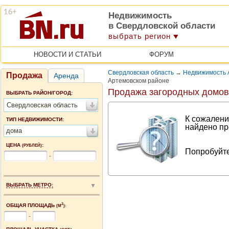
Недвижимость
в Свердловской области
выбрать регион
НОВОСТИ И СТАТЬИ
ФОРУМ
Свердловская область
→
Недвижимость 
Продажа
Аренда
Артемовском районе
Продажа загородных домов
ВЫБРАТЬ РАЙОН/ГОРОД:
Свердловская область
К сожалени
ТИП НЕДВИЖИМОСТИ:
найдено пр
дома
ЦЕНА
:
(РУБЛЕЙ)
Попробуйте
-
ВЫБРАТЬ МЕТРО:
2
ОБЩАЯ ПЛОЩАДЬ
(М
):
-