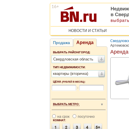
Недвиж
в Свер
выбрать
НОВОСТИ И СТАТЬИ
Свердловск
Аренда
Продажа
Артемовск
Аренда
ВЫБРАТЬ РАЙОН/ГОРОД:
Свердловская область
ТИП НЕДВИЖИМОСТИ:
квартиры (вторичка)
ЦЕНА
:
(РУБЛЕЙ В МЕСЯЦ)
-
ВЫБРАТЬ МЕТРО:
на срок
посуточно
КОМНАТ: