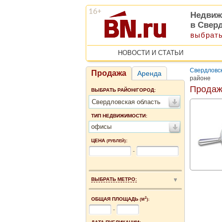
Недвиж
в Свер
выбрать
НОВОСТИ И СТАТЬИ
Свердловск
Продажа
Аренда
районе
Продаж
ВЫБРАТЬ РАЙОН/ГОРОД:
Свердловская область
ТИП НЕДВИЖИМОСТИ:
офисы
ЦЕНА
:
(РУБЛЕЙ)
-
ВЫБРАТЬ МЕТРО:
2
ОБЩАЯ ПЛОЩАДЬ
(М
):
-