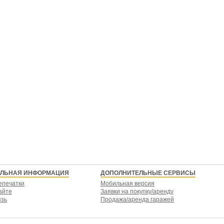
ЕЛЬНАЯ ИНФОРМАЦИЯ
ДОПОЛНИТЕЛЬНЫЕ СЕРВИСЫ
епечатки
Мобильная версия
айте
Заявки на покупку/аренду
язь
Продажа/аренда гаражей